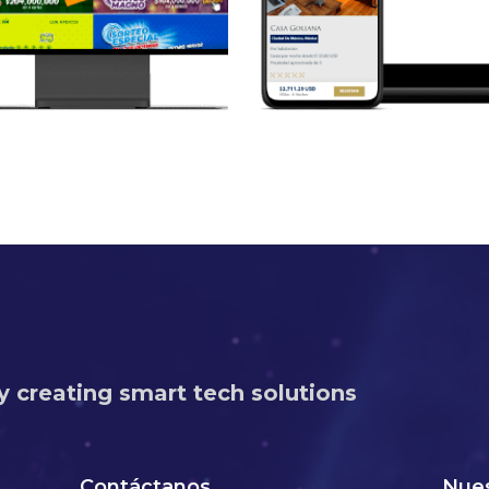
Pied À Terre
Casos de éxito
y creating smart tech solutions
Contáctanos
Nues