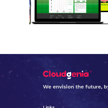
llonario
 de éxito
We envision the future, b
Links