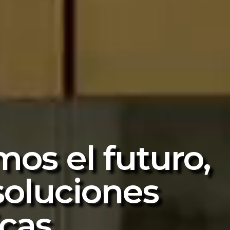
mos el futuro,
soluciones
icas