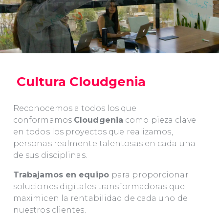
Cultura Cloudgenia
Reconocemos a todos los que
conformamos
Cloudgenia
como pieza clave
en todos los proyectos que realizamos,
personas realmente talentosas en cada una
de sus disciplinas.
Trabajamos en equipo
para proporcionar
soluciones digitales transformadoras que
maximicen la rentabilidad de cada uno de
nuestros clientes.