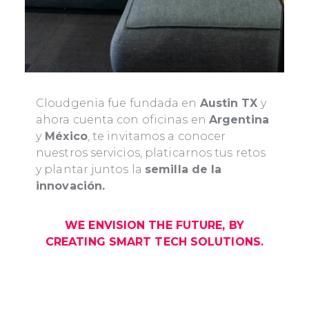
Cloudgenia fue fundada en
Austin TX
y
ahora cuenta con oficinas en
Argentina
y
México
, te invitamos a conocer
nuestros servicios, platicarnos tus retos
y plantar juntos la
semilla de la
innovación.
WE ENVISION THE FUTURE, BY
CREATING SMART TECH SOLUTIONS.