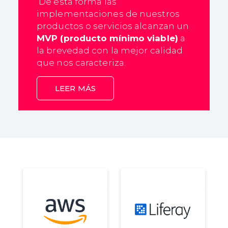
De esta forma las
implementaciones de nuestros
productos o servicios alcanzan un
MVP (producto mínimo viable)
a
la brevedad con la mejor calidad
que nos caracteriza.
LEER MÁS