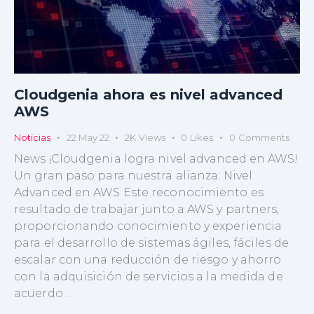
Cloudgenia ahora es nivel advanced
AWS
Noticias
22 May 22
2K
Views
0
Likes
0
Comments
News ¡Cloudgenia logra nivel advanced en AWS!
Un gran paso para nuestra alianza: Nivel
Advanced en AWS Este reconocimiento es
resultado de trabajar junto a AWS y partners,
proporcionando conocimiento y experiencia
para el desarrollo de sistemas ágiles, fáciles de
escalar con una reducción de riesgo y ahorro
con la adquisición de servicios a la medida de
acuerdo…