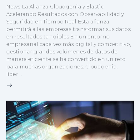
News La Alianza Cloudgenia y Elastic:
Acelerando Resultados con Observabilidad y
Seguridad en Tiempo Real Esta alianza
permitirá a las empresas transformar sus datos
en resultados tangibles En un entorno
empresarial cada vez más digital y competitivo,
gestionar grandes volúmenes de datos de
manera eficiente se ha convertido en un reto
para muchas organizaciones. Cloudgenia,
líder…