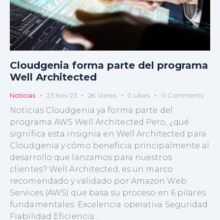
Cloudgenia forma parte del programa
Well Architected
Noticias
23 Nov 23
2K
Views
0
Likes
0
Comments
Noticias Cloudgenia ya forma parte del
programa AWS Well Architected Pero, ¿qué
significa esta insignia en Well Architected para
Cloudgenia y cómo beneficia principalmente al
desarrollo que lanzamos para nuestros
clientes? Well Architected, es un marco
recomendado y validado por Amazon Web
Services (AWS) que basa su proceso en 6 pilares
fundamentales: Excelencia operativa Seguridad
Fiabilidad Eficiencia…