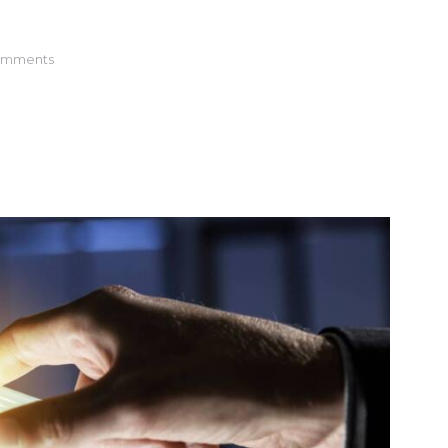
g
mments