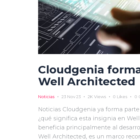
Cloudgenia forma
Well Architected
Noticias
23 Nov 23
2K
Views
0
Likes
0
Noticias Cloudgenia ya forma part
¿qué significa esta insignia en We
beneficia principalmente al desarr
Well Architected, es un marco re