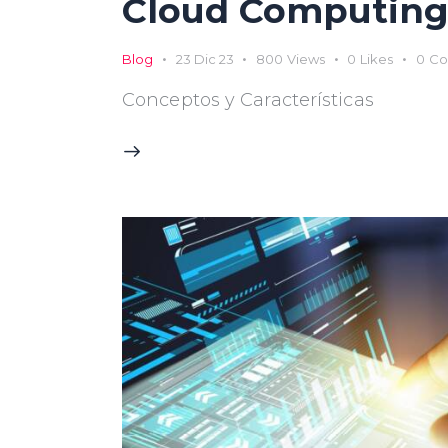
Cloud Computin
Blog
23 Dic 23
800
Views
0
Likes
0
Co
Conceptos y Características