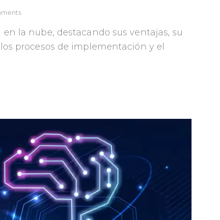
ments
 en la nube, destacando sus ventajas, su
 los procesos de implementación y el