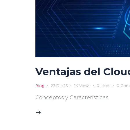
Ventajas del Clo
Blog
23 Dic 23
1K
Views
0
Likes
0
Com
Conceptos y Características