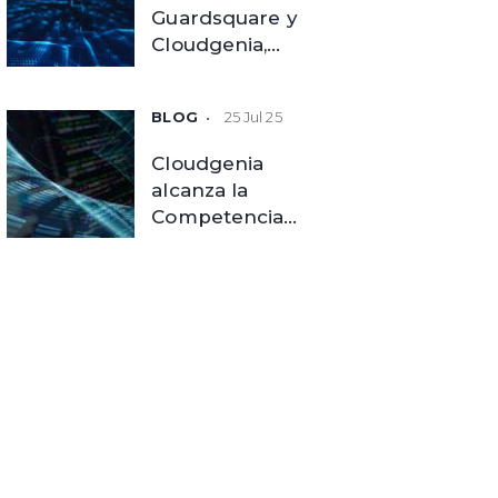
Guardsquare y
Cloudgenia,
elevando la
seguridad de las
25 Jul 25
aplicaciones
móviles
Cloudgenia
empresariales
alcanza la
Competencia
DevOps de AWS