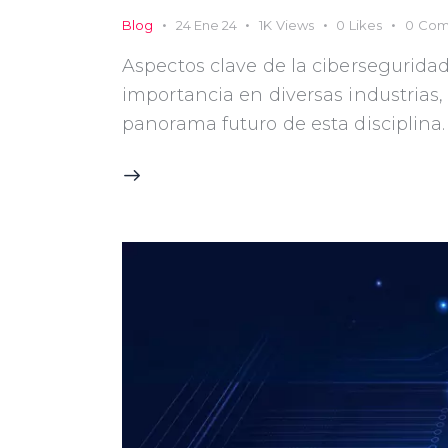
Blog
24 Ene 24
1K
Views
0
Likes
0
Com
Aspectos clave de la ciberseguridad
importancia en diversas industrias,
panorama futuro de esta disciplina.