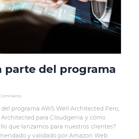
 parte del programa
Comments
e del programa AWS Well Architected Pero,
ll Architected para Cloudgenia y cómo
ollo que lanzamos para nuestros clientes?
comendado y validado por Amazon Web