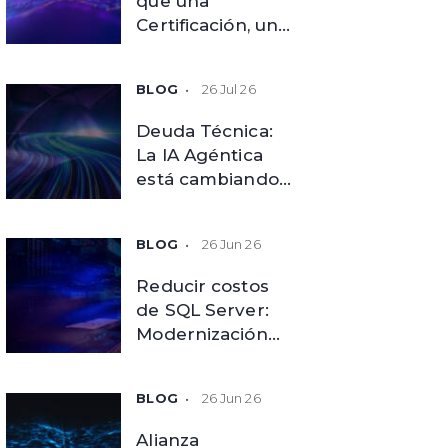
que una
Certificación, una
Evolución de
Nuestras
26 Jul 26
Capacidades
Deuda Técnica:
La IA Agéntica
está cambiando
las reglas de la
modernización
26 Jun 26
tecnológica
Reducir costos
de SQL Server:
Modernización
Inteligente de
Bases de Datos
26 Jun 26
Alianza