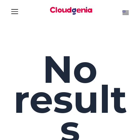
No
result
s