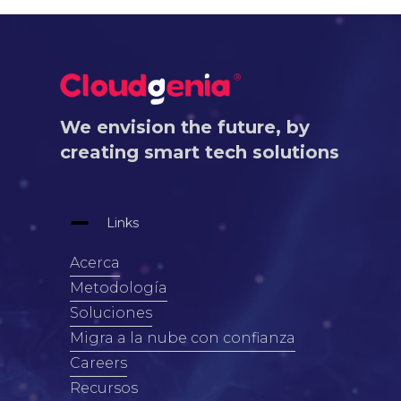
We envision the future, by
creating smart tech solutions
Links
Acerca
Metodología
Soluciones
Migra a la nube con confianza
Careers
Recursos