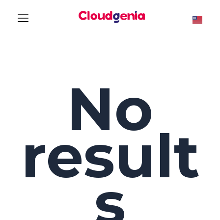
No
result
s