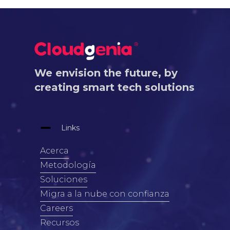
We envision the future, by
creating smart tech solutions
Links
Acerca
Metodología
Soluciones
Migra a la nube con confianza
Careers
Recursos