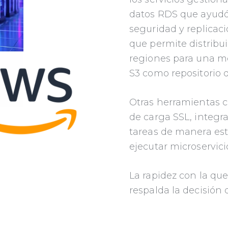
datos RDS que ayudó
seguridad y replicaci
que permite distribui
regiones para una me
S3 como repositorio 
Otras herramientas 
de carga SSL, integr
tareas de manera es
ejecutar microservicio
La rapidez con la qu
respalda la decisión 