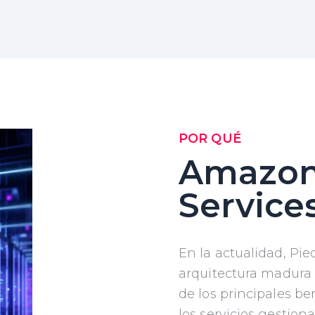
POR QUÉ
Amazo
Service
En la actualidad, Pi
arquitectura madura 
de los principales be
los servicios gestio