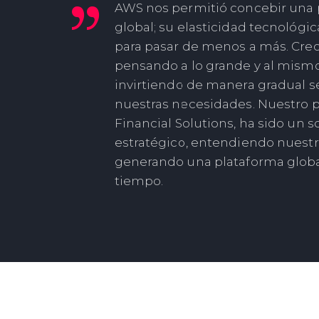
AWS nos permitió concebir una 
global; su elasticidad tecnológic
para pasar de menos a más. Cre
pensando a lo grande y al mism
invirtiendo de manera gradual 
nuestras necesidades. Nuestro 
Financial Solutions, ha sido un s
estratégico, entendiendo nuestra
generando una plataforma glob
tiempo.