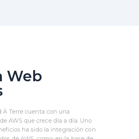
n Web
s
ed À Terre cuenta con una
de AWS que crece día a día. Uno
neficios ha sido la integración con
nados de AWS, como: en la base de