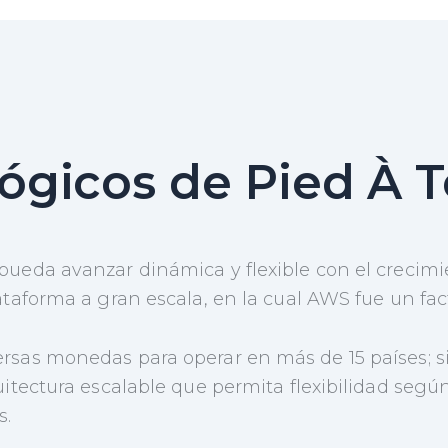
ógicos de Pied À T
pueda avanzar dinámica y flexible con el crecimi
ataforma a gran escala, en la cual AWS fue un fact
rsas monedas para operar en más de 15 países; s
uitectura escalable que permita flexibilidad segú
s.