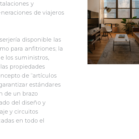
talaciones y
neraciones de viajeros
serjería disponible las
mo para anfitriones; la
e los suministros,
n las propiedades
oncepto de “artículos
 garantizar estándares
n de un brazo
do del diseño y
je y circuitos
cadas en todo el