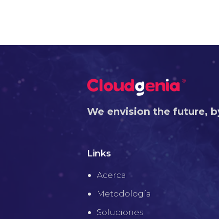
We envision the future, b
Links
Acerca
Metodología
Soluciones