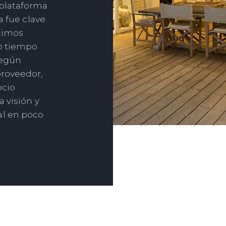
plataforma
a fue clave
cimos
o tiempo
según
proveedor,
ocio
 visión y
al en poco