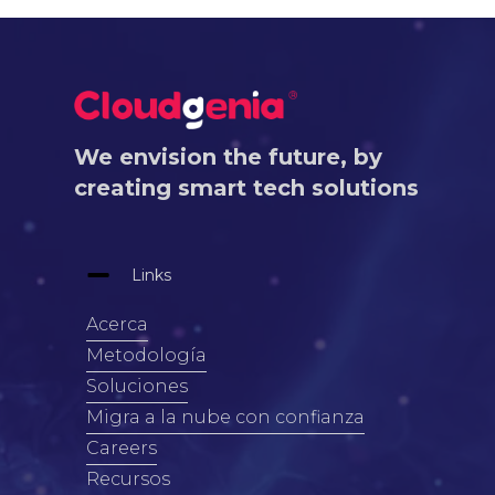
We envision the future, by
creating smart tech solutions
Links
Acerca
Metodología
Soluciones
Migra a la nube con confianza
Careers
Recursos