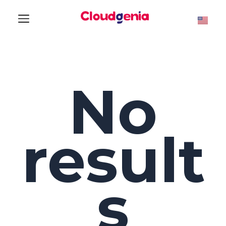
No
result
s