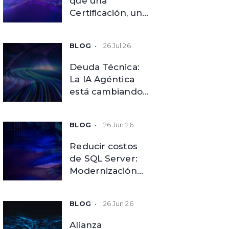
que una
Certificación, una
Evolución de
Nuestras
26 Jul 26
Capacidades
Deuda Técnica:
La IA Agéntica
está cambiando
las reglas de la
modernización
26 Jun 26
tecnológica
Reducir costos
de SQL Server:
Modernización
Inteligente de
Bases de Datos
26 Jun 26
Alianza