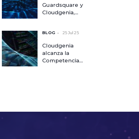
Guardsquare y
Cloudgenia,
elevando la
seguridad de las
25 Jul 25
aplicaciones
móviles
Cloudgenia
empresariales
alcanza la
Competencia
DevOps de AWS