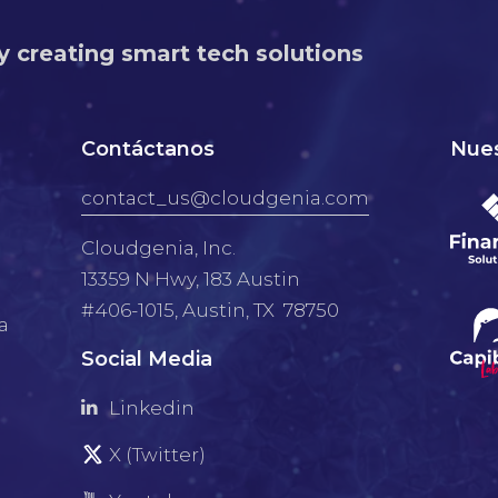
y creating smart tech solutions
Contáctanos
Nues
contact_us@cloudgenia.com
Cloudgenia, Inc.
13359 N Hwy, 183 Austin
#406-1015, Austin, TX 78750
a
Social Media
Linkedin
X (Twitter)