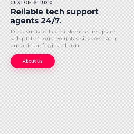
CUSTOM STUDIO
Reliable tech support
agents 24/7.
Dicta sunt explicabo. Nemo enim ipsam
voluptatem quia voluptas sit aspernatur
aut odit aut fugit sed quia.
About Us